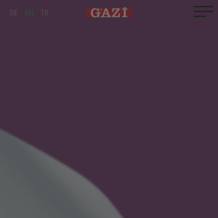
Zum Inhalt springen
Zum Ende springen
DE
EN
TR