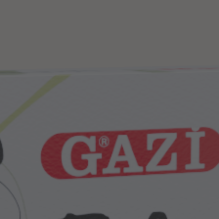
OU STILL HAVE QUEST
E ARE HAPPY TO HEL