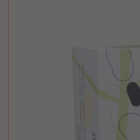
DO Y
W