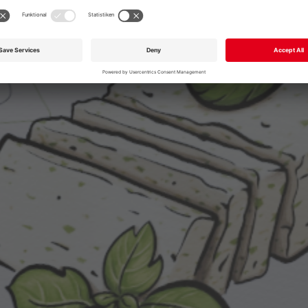
OR PLEASE CALL
+49 711 168 610
info@garmo.de