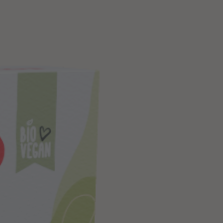
IONS?
P!