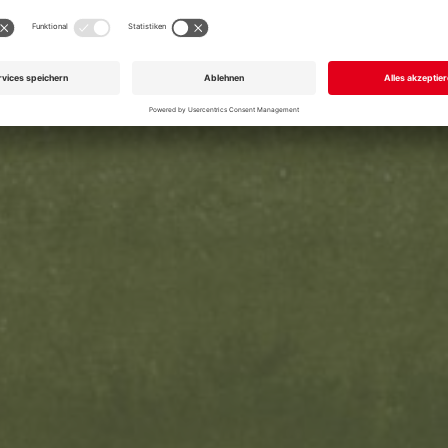
Senden
GERNE AUCH DIREKT UNTER
+49 711 168 610
info@garmo.de