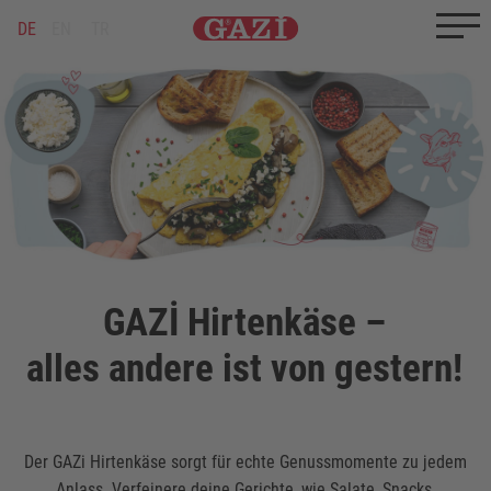
Zum Inhalt springen
Zum Ende springen
DE
EN
TR
GAZİ Hirtenkäse –
alles andere ist von gestern!
Der GAZi Hirtenkäse sorgt für echte Genussmomente zu jedem
Anlass. Verfeinere deine Gerichte, wie Salate, Snacks,