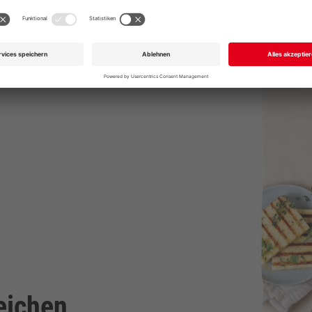
Senden
GERNE AUCH DIREKT UNTER
+49 711 168 610
info@garmo.de
reichen