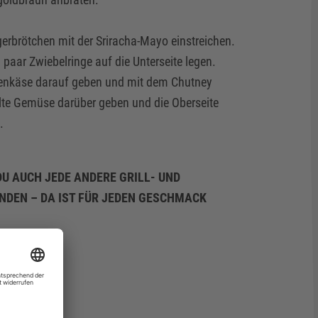
gerbrötchen mit der Sriracha-Mayo einstreichen.
paar Zwiebelringe auf die Unterseite legen.
nenkäse darauf geben und mit dem Chutney
te Gemüse darüber geben und die Oberseite
.
DU AUCH JEDE ANDERE GRILL- UND
DEN – DA IST FÜR JEDEN GESCHMACK