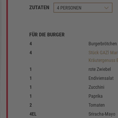
ZUTATEN
FÜR DIE BURGER
4
Burgerbrötchen
4
Stück GAZİ Marin
Kräutergenuss E
GE
1
rote Zwiebel
1
Endiviensalat
1
Zucchini
1
Paprika
2
Tomaten
4
EL
Sriracha-Mayo