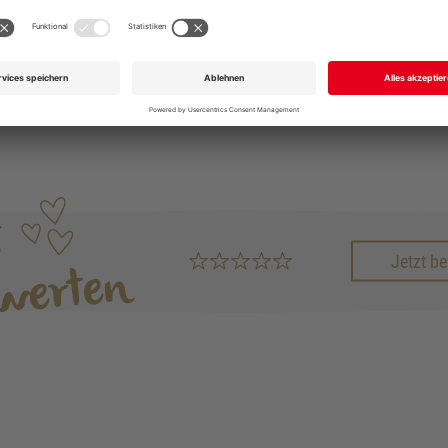
Senden
GERNE AUCH DIREKT UNTER
+49 711 168 610
info@garmo.de
Jetzt b