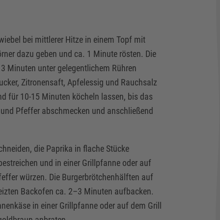
iebel bei mittlerer Hitze in einem Topf mit
örner dazu geben und ca. 1 Minute rösten. Die
. 3 Minuten unter gelegentlichem Rühren
ucker, Zitronensaft, Apfelessig und Rauchsalz
?
nd für 10-15 Minuten köcheln lassen, bis das
lz und Pfeffer abschmecken und anschließend
ER!
chneiden, die Paprika in flache Stücke
estreichen und in einer Grillpfanne oder auf
Pfeffer würzen. Die Burgerbrötchenhälften auf
eizten Backofen ca. 2–3 Minuten aufbacken.
nnenkäse in einer Grillpfanne oder auf dem Grill
 goldbraun anbraten.