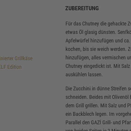
ZUBEREITUNG
Für das Chutney die gehackte Zw
etwas Öl glasig dünsten. Senfk
Apfelwürfel hinzufügen und ca
kochen, bis sie weich werden. Z
NOCH FRAGEN OFFEN
hinzufügen, alles vermischen u
ierter Grillkäse
Chutney eingedickt ist. Mit Sa
LF Edition
RNE HELFEN WIR WEIT
auskühlen lassen.
Die Zucchini in dünne Streifen s
schneiden. Beides mit Olivenöl b
dem Grill grillen. Mit Salz und 
ein Backblech legen. Im vorgeh
Parallel den GAZİ Grill- und Pfa
von beiden Seiten je 3 Minuten