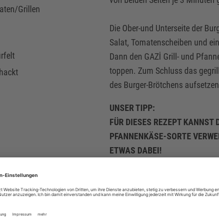
aten/Grillen
Die Ober-und Unterseite der Bur
Salat, Tomatenscheiben und ein 
rfelt
Dann den GAZİ Grill- und Pfan
toppen. Zum Schluss das gegrill
ehackt
des Burger-Brötchens aufsetzen
UNSER TIPP:
FÜR DIESES REZEPT KANNST 
PFANNENKÄSE-SORTE VERWEN
ETWAS DABEI!
*PFLICHTFELD
eschmack