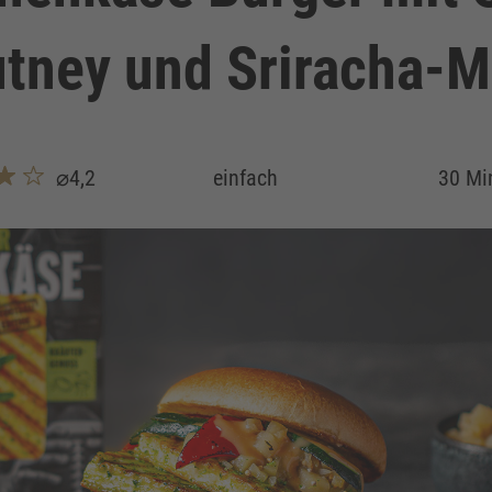
tney und Sriracha-
⌀4,2
einfach
30 Mi