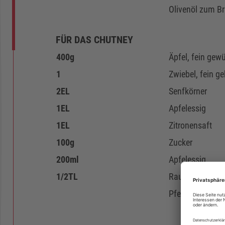
Olivenöl zum Br
FÜR DAS CHUTNEY
400
g
Äpfel, fein gewü
1
Zwiebel, fein g
2
EL
Senfkörner
1
EL
Apfelessig
1
EL
Zitronensaft
100
g
Zucker
200
ml
Apfelessig
1/2
TL
Rauchsalz
Pfeffer nach G