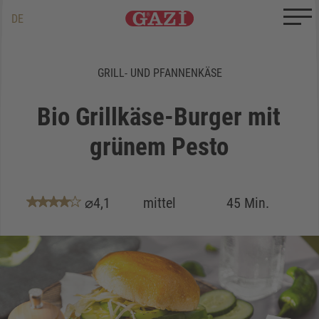
Zum Inhalt springen
Zum Ende springen
DE
EN
TR
GRILL- UND PFANNENKÄSE
Bio Grillkäse-Burger mit
grünem Pesto
⌀4,1
mittel
45 Min.