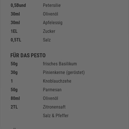
0,5
Bund
Petersilie
30
ml
Olivenöl
30
ml
Apfelessig
1
EL
Zucker
0,5
TL
Salz
FÜR DAS PESTO
50
g
frisches Basilikum
30
g
Pinienkerne (geröstet)
1
Knoblauchzehe
50
g
Parmesan
80
ml
Olivenöl
2
TL
Zitronensaft
Salz & Pfeffer