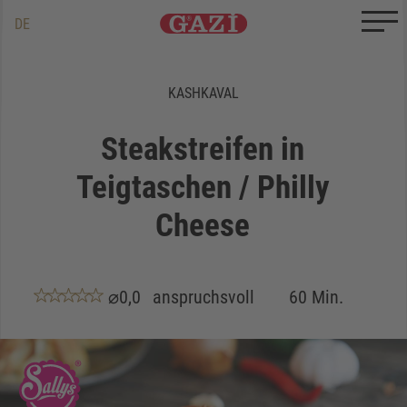
Zum Inhalt springen
Zum Ende springen
DE
EN
TR
KASHKAVAL
Steakstreifen in
Teigtaschen / Philly
Cheese
⌀0,0
anspruchsvoll
60 Min.