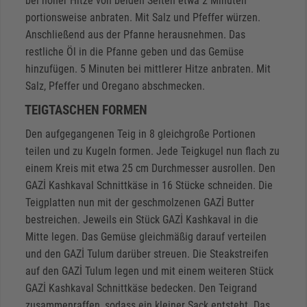
bei hoher Hitze von beiden Seiten etwa 2 Minuten
portionsweise anbraten. Mit Salz und Pfeffer würzen.
Anschließend aus der Pfanne herausnehmen. Das
restliche Öl in die Pfanne geben und das Gemüse
hinzufügen. 5 Minuten bei mittlerer Hitze anbraten. Mit
Salz, Pfeffer und Oregano abschmecken.
TEIGTASCHEN FORMEN
Den aufgegangenen Teig in 8 gleichgroße Portionen
teilen und zu Kugeln formen. Jede Teigkugel nun flach zu
einem Kreis mit etwa 25 cm Durchmesser ausrollen. Den
GAZİ Kashkaval Schnittkäse in 16 Stücke schneiden. Die
Teigplatten nun mit der geschmolzenen GAZİ Butter
bestreichen. Jeweils ein Stück GAZİ Kashkaval in die
Mitte legen. Das Gemüse gleichmäßig darauf verteilen
und den GAZİ Tulum darüber streuen. Die Steakstreifen
auf den GAZİ Tulum legen und mit einem weiteren Stück
GAZİ Kashkaval Schnittkäse bedecken. Den Teigrand
zusammenraffen, sodass ein kleiner Sack entsteht. Das