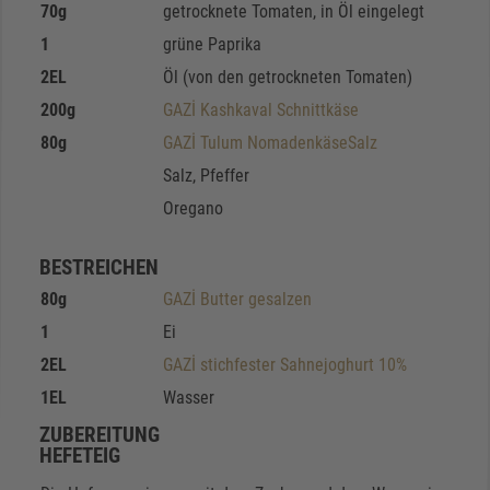
70
g
getrocknete Tomaten, in Öl eingelegt
1
grüne Paprika
2
EL
Öl (von den getrockneten Tomaten)
200
g
GAZİ Kashkaval Schnittkäse
80
g
GAZİ Tulum NomadenkäseSalz
Salz, Pfeffer
Oregano
BESTREICHEN
80
g
GAZİ Butter gesalzen
1
Ei
2
EL
GAZİ stichfester Sahnejoghurt 10%
1
EL
Wasser
ZUBEREITUNG
HEFETEIG