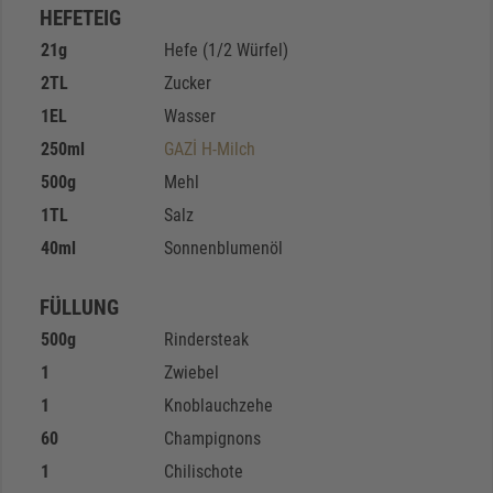
HEFETEIG
21
g
Hefe (1/2 Würfel)
2
TL
Zucker
1
EL
Wasser
250
ml
GAZİ H-Milch
500
g
Mehl
1
TL
Salz
40
ml
Sonnenblumenöl
FÜLLUNG
500
g
Rindersteak
1
Zwiebel
1
Knoblauchzehe
60
Champignons
1
Chilischote