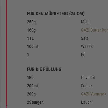
FÜR DEN MÜRBETEIG (24 CM)
250
g
Mehl
160
g
GAZİ Butter, kal
1
TL
Salz
100
ml
Wasser
1
Ei
GE
FÜR DIE FÜLLUNG
1
EL
Olivenöl
200
ml
Sahne
200
g
GAZİ Yumuşak
2
Stangen
Lauch