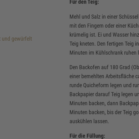
Für den Teig:
Mehl und Salz in einer Schüsse
mit den Fingern oder einer Küc
krümelig ist. Ei und Wasser hi
t und gewürfelt
Teig kneten. Den fertigen Teig i
Minuten im Kühlschrank ruhen 
NOCH FRAGEN OFFEN
Den Backofen auf 180 Grad (Obe
RNE HELFEN WIR WEIT
einer bemehlten Arbeitsfläche 
runde Quicheform legen und ru
Backpapier darauf Teig legen u
Minuten backen, dann Backpapi
Minuten backen, bis der Teig g
auskühlen lassen.
Für die Füllung: