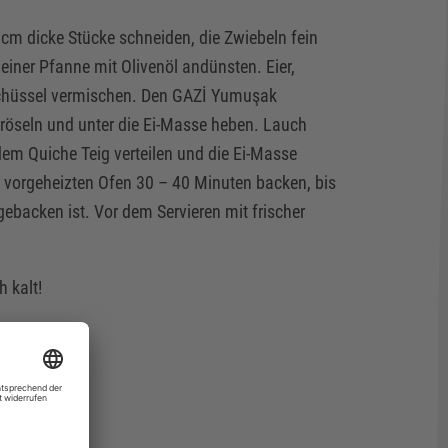
m dicke Stücke schneiden, die Zwiebeln fein
einer Pfanne mit Olivenöl andünsten. Eier,
 Schüssel vermischen. Den GAZİ Yumuşak
röseln und unter die Ei-Masse heben. Lauch
em Quiche Teig verteilen und die Ei-Masse
 vorgeheizten Ofen 30 – 40 Minuten backen, bis
gebacken ist. Vor dem Servieren mit frischer
 kalt!