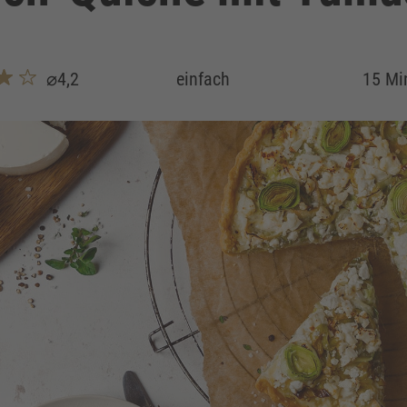
⌀4,2
einfach
15 Mi