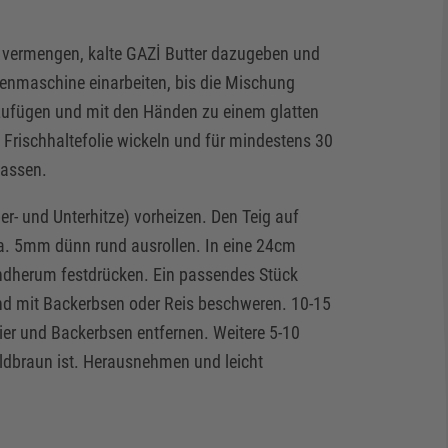
l vermengen, kalte GAZİ Butter dazugeben und
henmaschine einarbeiten, bis die Mischung
nzufügen und mit den Händen zu einem glatten
n Frischhaltefolie wickeln und für mindestens 30
lassen.
?
r- und Unterhitze) vorheizen. Den Teig auf
ER!
ca. 5mm dünn rund ausrollen. In eine 24cm
ndherum festdrücken. Ein passendes Stück
nd mit Backerbsen oder Reis beschweren. 10-15
er und Backerbsen entfernen. Weitere 5-10
oldbraun ist. Herausnehmen und leicht