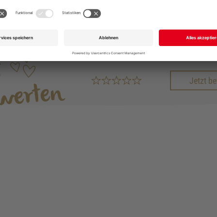
Senden
GERNE AUCH DIREKT UNTER
Jetzt b
+49 711 168 610
info@garmo.de