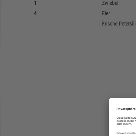
1
Zwiebel
4
Eier
Frische Petersil