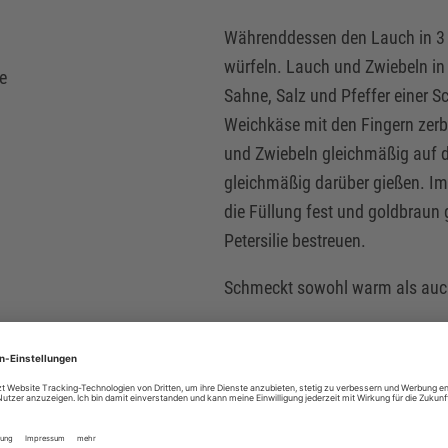
Währenddessen den Lauch in 3 c
würfeln. Lauch und Zwiebeln in 
ie
Sahne, Salz und Pfeffer einer
Weichkäse mit den Fingern zerb
und Zwiebeln gleichmäßig auf d
gleichmäßig darüber gießen. Im
die Füllung fest und goldbraun 
Petersilie bestreuen.
Schmeckt sowohl warm als auch
*PFLICHTFELD