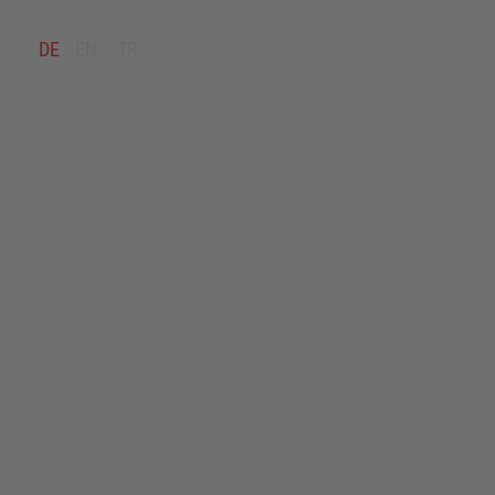
Zum Inhalt springen
Zum Ende springen
DE
EN
TR