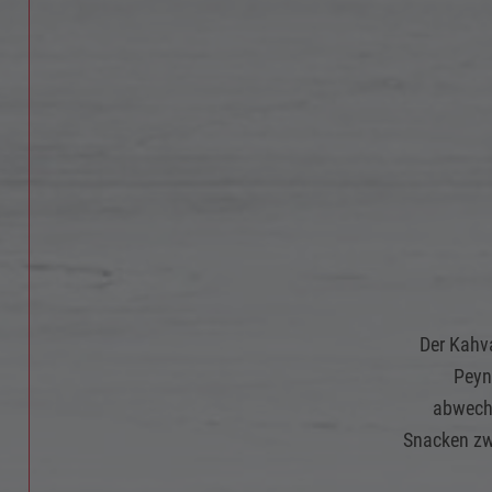
Der Kahva
Peyni
abwechs
Snacken zwi