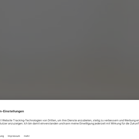
*PFLICHTFELD