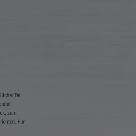
Küche: Tel
bietet
ück, zum
richten. Für