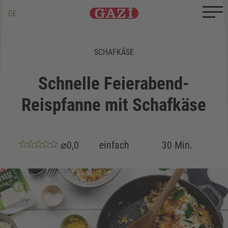
Zum Inhalt springen
Zum Ende springen
DE
EN
TR
SCHAFKÄSE
Schnelle Feierabend-
Reispfanne mit Schafkäse
⌀0,0
einfach
30 Min.