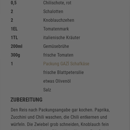
0,5
Chilischote, rot
2
Schalotten
2
Knoblauchzehen
1
EL
Tomatenmark
1
TL
italienische Kräuter
200
ml
Gemüsebrühe
300
g
frische Tomaten
1
Packung GAZİ Schafkäse
frische Blattpetersilie
etwas Olivenöl
Salz
ZUBEREITUNG
Den Reis nach Packungsangabe gar kochen. Paprika,
Zucchini und Chili waschen, die Chili entkernen und
würfeln. Die Zwiebel grob schneiden, Knoblauch fein