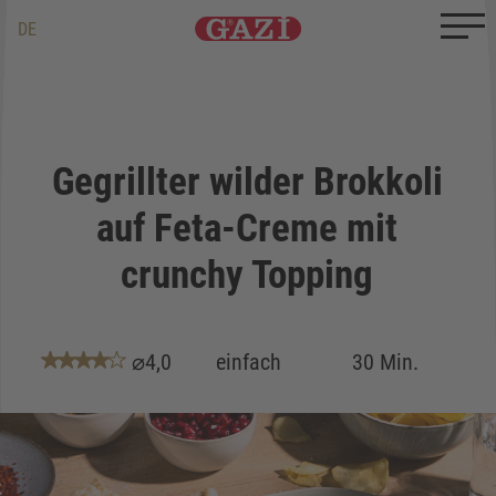
Zum Inhalt springen
Zum Ende springen
DE
EN
TR
Gegrillter wilder Brokkoli
auf Feta-Creme mit
crunchy Topping
⌀4,0
einfach
30 Min.