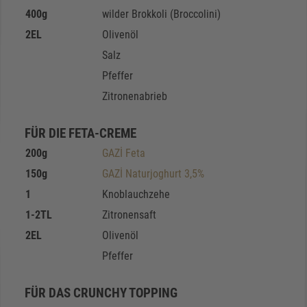
400
g
wilder Brokkoli (Broccolini)
2
EL
Olivenöl
Salz
Pfeffer
Zitronenabrieb
FÜR DIE FETA-CREME
200
g
GAZİ Feta
150
g
GAZİ Naturjoghurt 3,5%
1
Knoblauchzehe
1-2
TL
Zitronensaft
2
EL
Olivenöl
Pfeffer
FÜR DAS CRUNCHY TOPPING