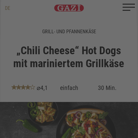
Zum Inhalt springen
Zum Ende springen
DE
EN
TR
GRILL- UND PFANNENKÄSE
„Chili Cheese“ Hot Dogs
mit mariniertem Grillkäse
⌀4,1
einfach
30 Min.