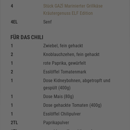
4
Stück GAZİ Marinierter Grillkäse
Kräutergenuss ELF Edition
4
EL
Senf
FÜR DAS CHILI
1
Zwiebel, fein gehackt
2
Knoblauchzehen, fein gehackt
1
rote Paprika, gewürfelt
2
Esslöffel Tomatenmark
1
Dose Kidneybohnen, abgetropft und
gespült (400g)
1
Dose Mais (80g)
1
Dose gehackte Tomaten (400g)
1
Esslöffel Chilipulver
2
TL
Paprikapulver