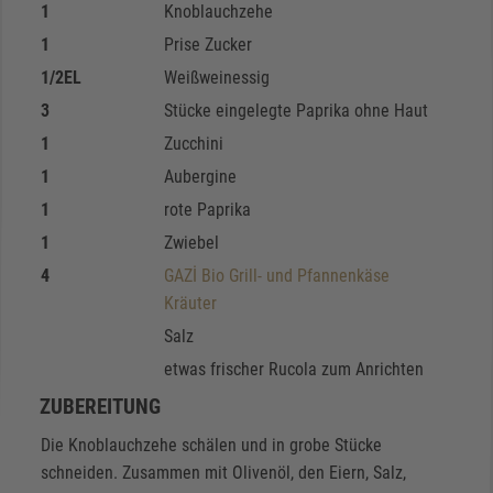
1
Knoblauchzehe
1
Prise Zucker
1/2
EL
Weißweinessig
3
Stücke eingelegte Paprika ohne Haut
1
Zucchini
1
Aubergine
1
rote Paprika
1
Zwiebel
4
GAZİ Bio Grill- und Pfannenkäse
Kräuter
Salz
etwas frischer Rucola zum Anrichten
ZUBEREITUNG
Die Knoblauchzehe schälen und in grobe Stücke
schneiden. Zusammen mit Olivenöl, den Eiern, Salz,