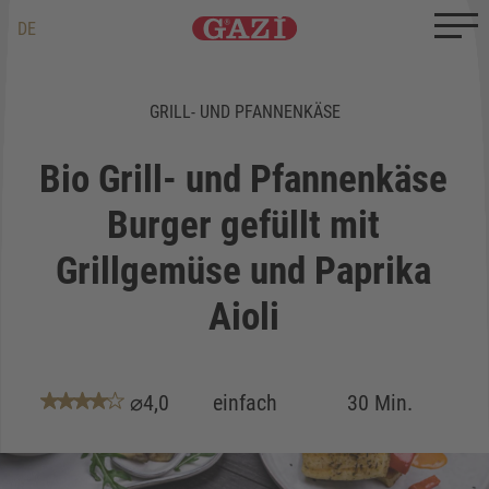
Zum Inhalt springen
Zum Ende springen
DE
EN
TR
GRILL- UND PFANNENKÄSE
Bio Grill- und Pfannenkäse
Burger gefüllt mit
Grillgemüse und Paprika
Aioli
⌀4,0
einfach
30 Min.