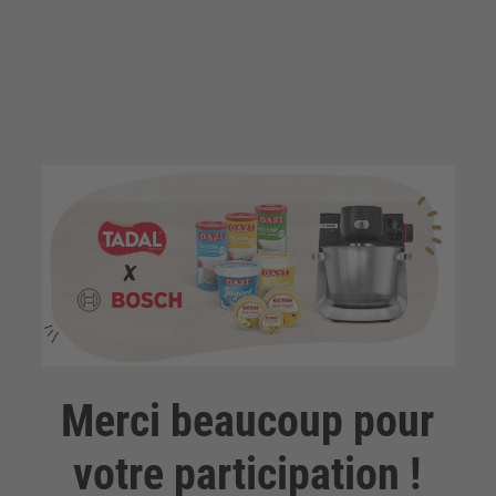
Zum Inhalt springen
Zum Ende springen
Merci beaucoup pour
votre participation !