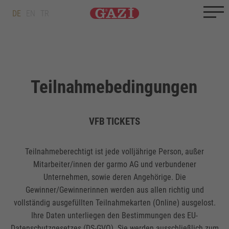
Zum Inhalt springen
Zum Ende springen
DE
EN
TR
Teilnahmebedingungen
VFB TICKETS
Teilnahmeberechtigt ist jede volljährige Person, außer
Mitarbeiter/innen der garmo AG und verbundener
Unternehmen, sowie deren Angehörige. Die
Gewinner/Gewinnerinnen werden aus allen richtig und
vollständig ausgefüllten Teilnahmekarten (Online) ausgelost.
Ihre Daten unterliegen den Bestimmungen des EU-
Datenschutzgesetzes (DS-GVO). Sie werden ausschließlich zum