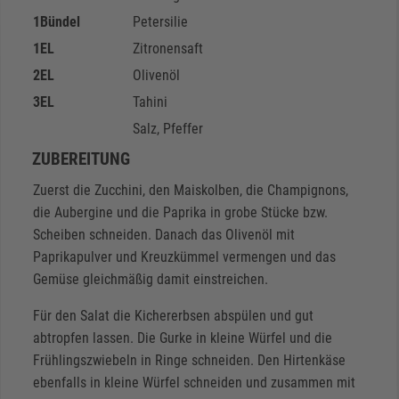
1
Bündel
Petersilie
1
EL
Zitronensaft
2
EL
Olivenöl
3
EL
Tahini
Salz, Pfeffer
ZUBEREITUNG
Zuerst die Zucchini, den Maiskolben, die Champignons,
die Aubergine und die Paprika in grobe Stücke bzw.
Scheiben schneiden. Danach das Olivenöl mit
Paprikapulver und Kreuzkümmel vermengen und das
Gemüse gleichmäßig damit einstreichen.
Für den Salat die Kichererbsen abspülen und gut
abtropfen lassen. Die Gurke in kleine Würfel und die
Frühlingszwiebeln in Ringe schneiden. Den Hirtenkäse
ebenfalls in kleine Würfel schneiden und zusammen mit