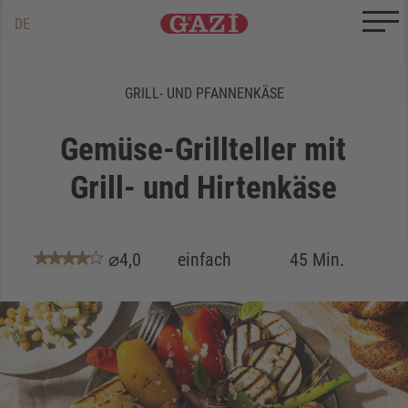
Zum Inhalt springen
Zum Ende springen
DE
EN
TR
GRILL- UND PFANNENKÄSE
Gemüse-Grillteller mit
Grill- und Hirtenkäse
⌀4,0
einfach
45 Min.