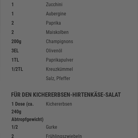
1
Zucchini
1
Aubergine
2
Paprika
2
Maiskolben
200
g
Champignons
3
EL
Olivenöl
1
TL
Paprikapulver
1/2
TL
Kreuzkümmel
Salz, Pfeffer
FÜR DEN KICHERERBSEN-HIRTENKÄSE-SALAT
1 Dose (ca.
Kichererbsen
240g
Abtropfgewicht)
1/2
Gurke
2
Frühlingszwiebeln