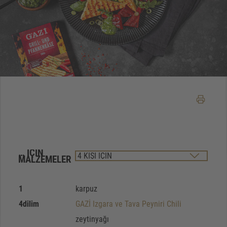
… IÇIN
MALZEMELER
1
karpuz
4
dilim
GAZİ Izgara ve Tava Peyniri Chili
zeytinyağı