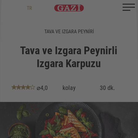
Zum Inhalt springen
Zum Ende springen
DE
EN
TR
TAVA VE IZGARA PEYNIRI
Tava ve Izgara Peynirli
Izgara Karpuzu
⌀4,0
kolay
30 dk.