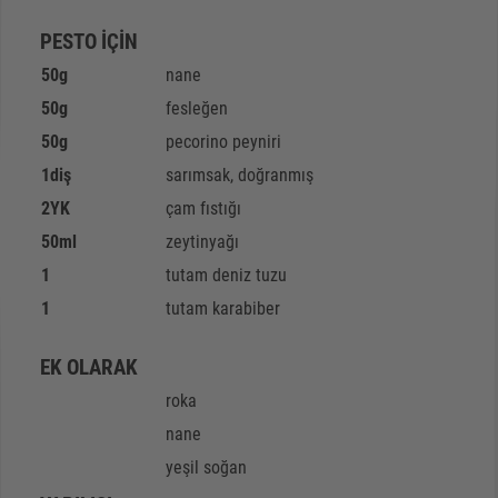
PESTO İÇİN
50
g
nane
50
g
fesleğen
50
g
pecorino peyniri
1
diş
sarımsak, doğranmış
2
YK
çam fıstığı
50
ml
zeytinyağı
1
tutam deniz tuzu
1
tutam karabiber
EK OLARAK
roka
nane
yeşil soğan