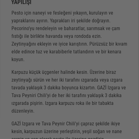
YAPILIŞI
Pesto için naneyi ve fesleğeni yıkayın, kurulayın ve
yapraklarını ayırın. Yaprakları iri şekilde doğrayın.
Pecorino'yu rendeleyin ve baharatlar, sarımsak ve çam
fıstığı ile birlikte havanda veya rondoda ezin.
Zeytinyağını ekleyin ve iyice karıştırın. Pürüzsüz bir kıvam
elde edince tuz ve karabiberle tatlandırın ve bir kenara
koyun.
Karpuzu küçük üçgenler halinde kesin. Üzerine biraz
zeytinyağı sürün ve her iki tarafını ızgarada veya ızgara
tavada yaklaşık 3 dakika boyunca kizartın. GAZİ Izgara ve
Tava Peyniri Chili’yi de her iki tarafını yaklaşık 3 dakika
ızgarada pişirin. Izgara karpuzu roka ile bir tabakta
düzenleyin.
GAZİ Izgara ve Tava Peynir Chili'yi çapraz şekilde ikiye
kesin, karpuzun üzerine yerleştirin, yeşil soğan ve nane