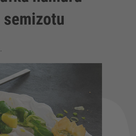
u semizotu
.