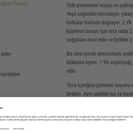
zgara Peyniri
Tatlı patatesleri soyun ve yakla
Yeşil soğanları temizleyin, yıka
halkalar halinde doğrayın. 2 YK z
küplerini bunun için orta ısıda 2
soğanları ilave edin ve birlikte
Bu süre içinde semizotunu ayıkla
sirke
köklerini ayırın. 1 YK zeytinyağı
edin.
 karabiber
Tava içeriğine portakal suyun
bırakın. Aynı şekilde tuz ve kar
Semizotunu tabağa koyun. Peynir 
kâseye 1 YK dip sosu doldurun, 
kalan dip sosunu dökerek serper
Gönder