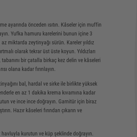
irme ayarında önceden ısıtın. Kâseler için muffin
ğlayın. Yufka hamuru karelerini bunun içine 3
a az miktarda zeytinyağı sürün. Kareler yıldız
ırtmalı olarak tekrar üst üste koyun. Yıldızları
AR?
tabanını bir çatalla birkaç kez delin ve kâseleri
rısı olana kadar fırınlayın.
ELİM!
nyağını bal, hardal ve sirke ile birlikte yüksek
lenderle en az 1 dakika krema kıvamına kadar
utun ve ince ince doğrayın. Garnitür için biraz
ştırın. Hazır kâseleri fırından çıkarın ve
ıt havluyla kurutun ve küp şeklinde doğrayın.