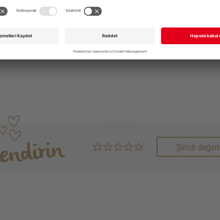
BIZE DIREK OLARAK ULAŞABILIRSINIZ
+49 711 168 610
info@garmo.de
Şimdi değerl