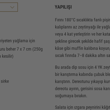
YAPILIŞI
Fırını 180°C sıcaklıkta fanlı piş
kalıplarını az zeytinyağı ile ya
veya 4 kat yerleştirin ve her kat
yriyeten yağlama için
şekline girecek şekilde hafif şaş
HA SORULARINIZ MI V
kâse gibi muffin kalıbına koyun, 
uru beher 7 x 7 cm (250g
sıcak fırında 7–8 dakika altın sa
kesilir)
 SEVEREK YARDIM ED
Bu arada dip sosu için 4 YK zeyti
bir karıştırma kabında çubuk b
sirke
karıştırın. Dereotunu yıkayıp kur
dereotu ayırın, gerisini sosa karı
soğumaya bırakın.
Salata için ızgara peynirini kâğ