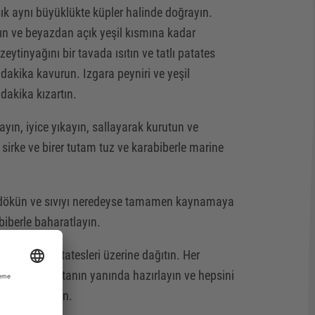
şık aynı büyüklükte küpler halinde doğrayın.
yın ve beyazdan açık yeşil kısmına kadar
eytinyağını bir tavada ısıtın ve tatlı patates
 dakika kavurun. Izgara peyniri ve yeşil
 2 dakika kızartın.
yın, iyice yıkayın, sallayarak kurutun ve
, sirke ve birer tutam tuz ve karabiberle marine
u dökün ve sıvıyı neredeyse tamamen kaynamaya
abiberle baharatlayın.
ve tatlı patatesleri üzerine dağıtın. Her
kâseleri salatanın yanında hazırlayın ve hepsini
ek servis edin.