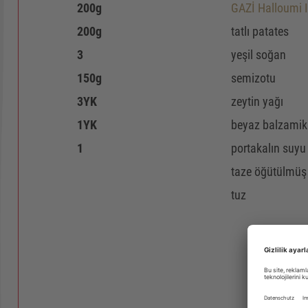
200
g
GAZİ Halloumi I
200
g
tatlı patates
3
yeşil soğan
150
g
semizotu
3
YK
zeytin yağı
1
YK
beyaz balzamik 
1
portakalın suyu
taze öğütülmüş
tuz