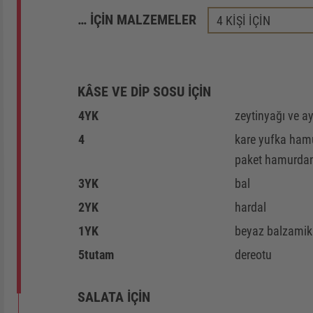
… IÇIN MALZEMELER
KÂSE VE DİP SOSU İÇİN
4
YK
zeytinyağı ve a
DA
4
kare yufka ham
paket hamurdan 
3
YK
bal
SİZE
2
YK
hardal
1
YK
beyaz balzamik 
5
tutam
dereotu
SALATA İÇİN