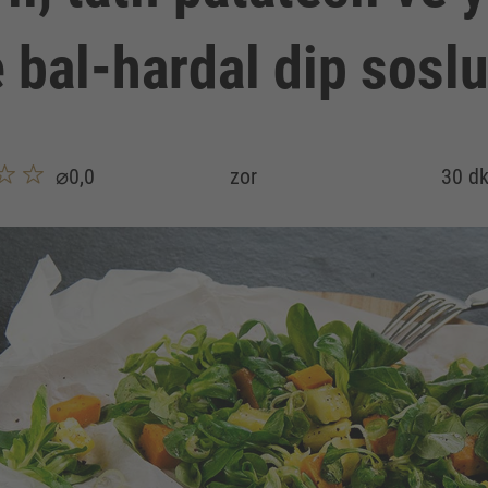
 bal-hardal dip sosl
⌀0,0
zor
30 dk