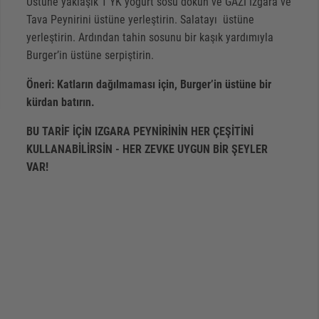
Üstüne yaklaşık 1 YK yoğurt sosu dökün ve GAZİ Izgara ve
Tava Peynirini üstüne yerleştirin. Salatayı üstüne
yerleştirin. Ardından tahin sosunu bir kaşık yardımıyla
Burger’in üstüne serpiştirin.
Öneri: Katların dağılmaması için, Burger’in üstüne bir
kürdan batırın.
BU TARİF İÇİN IZGARA PEYNİRİNİN HER ÇEŞİTİNİ
KULLANABİLİRSİN - HER ZEVKE UYGUN BİR ŞEYLER
VAR!