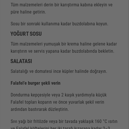
Tüm malzemeleri derin bir karıştırma kabına ekleyin ve
püre haline getirin.
Sosu bir sonraki kullanıma kadar buzdolabına koyun.
YOĞURT SOSU
Tüm malzemeleri yumuşak bir krema haline gelene kadar
karıştırın ve servis yapana kadar buzdolabında bekletin.
SALATASI
Salatalığı ve domatesi ince küpler halinde doğrayın.
Falafel’e burger şekli verin
Dondurma kepçesiyle veya 2 kaşık yardımıyla küçük
Falafel topları koparın ve önce yuvarlak şekil verin
ardından bastırarak düzleştirin.
Sıvı yağı bir fritözde veya bir tavada yaklaşık 160 °C ısıtın
ve Falafel köftelerini her iki tarafı kızarana kadar 2–3