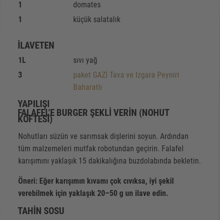
1
domates
1
küçük salatalık
İLAVETEN
1
L
sıvı yağ
3
paket GAZİ Tava ve Izgara Peyniri
Baharatlı
YAPILIŞI
FALAFEL’E BURGER ŞEKLI VERIN (NOHUT
KÖFTESI)
Nohutları süzün ve sarımsak dişlerini soyun. Ardından
tüm malzemeleri mutfak robotundan geçirin. Falafel
karışımını yaklaşık 15 dakikalığına buzdolabında bekletin.
Öneri: Eğer karışımın kıvamı çok cıvıksa, iyi şekil
verebilmek için yaklaşık 20–50 g un ilave edin.
TAHIN SOSU