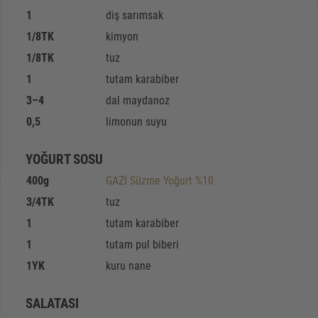
1
diş sarımsak
1/8
TK
kimyon
1/8
TK
tuz
1
tutam karabiber
3–4
dal maydanoz
0,5
limonun suyu
YOĞURT SOSU
400
g
GAZİ Süzme Yoğurt %10
3/4
TK
tuz
1
tutam karabiber
1
tutam pul biberi
1
YK
kuru nane
SALATASI