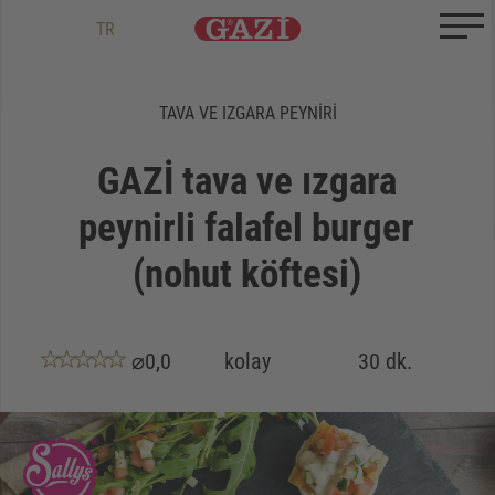
Zum Inhalt springen
Zum Ende springen
DE
EN
TR
TAVA VE IZGARA PEYNIRI
GAZİ tava ve ızgara
peynirli falafel burger
(nohut köftesi)
⌀0,0
kolay
30 dk.