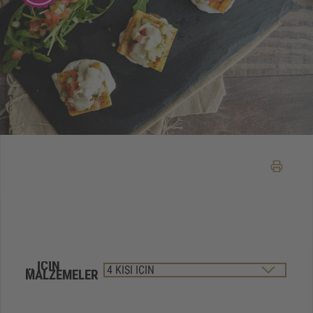
… IÇIN
MALZEMELER