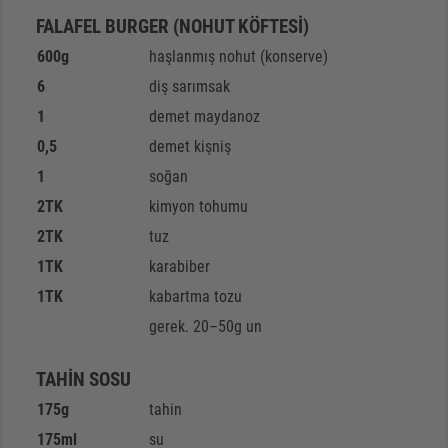
FALAFEL BURGER (NOHUT KÖFTESİ)
600
g
haşlanmış nohut (konserve)
6
diş sarımsak
1
demet maydanoz
0,5
demet kişniş
1
soğan
2
TK
kimyon tohumu
2
TK
tuz
1
TK
karabiber
1
TK
kabartma tozu
gerek. 20–50g un
TAHİN SOSU
175
g
tahin
175
ml
su