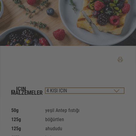
… IÇIN
MALZEMELER
50
g
yeşil Antep fıstığı
125
g
böğürtlen
125
g
ahududu