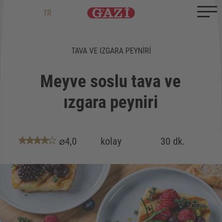
Zum Inhalt springen
Zum Ende springen
DE
EN
TR
TAVA VE IZGARA PEYNIRI
Meyve soslu tava ve
ızgara peyniri
⌀4,0
kolay
30 dk.