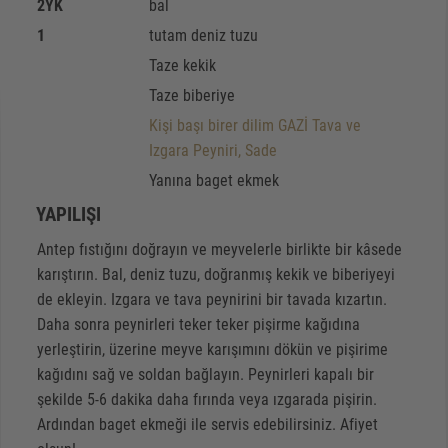
2
YK
bal
1
tutam deniz tuzu
Taze kekik
Taze biberiye
Kişi başı birer dilim GAZİ Tava ve
Izgara Peyniri, Sade
Yanına baget ekmek
YAPILIŞI
Antep fıstığını doğrayın ve meyvelerle birlikte bir kâsede
karıştırın. Bal, deniz tuzu, doğranmış kekik ve biberiyeyi
de ekleyin. Izgara ve tava peynirini bir tavada kızartın.
Daha sonra peynirleri teker teker pişirme kağıdına
yerleştirin, üzerine meyve karışımını dökün ve pişirime
kağıdını sağ ve soldan bağlayın. Peynirleri kapalı bir
şekilde 5-6 dakika daha fırında veya ızgarada pişirin.
Ardından baget ekmeği ile servis edebilirsiniz. Afiyet