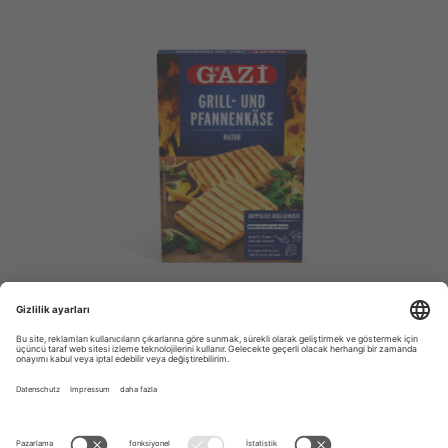
GRILL- UND PFANNENKÄSE
NATUR, 2 X 100G
Şimdi keşfedin