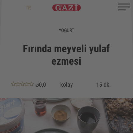
Zum Inhalt springen
Zum Ende springen
DE
EN
TR
YOĞURT
Fırında meyveli yulaf
ezmesi
⌀0,0
kolay
15 dk.