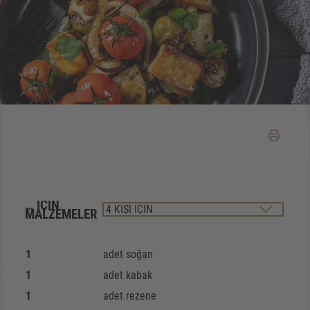
… IÇIN
MALZEMELER
1
adet soğan
1
adet kabak
1
adet rezene