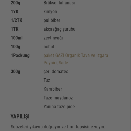
200
g
Brüksel lahanası
1
YK
kimyon
1/2
TK
pul biber
1
TK
akçaağaç şurubu
100
ml
zeytinyağı
100
g
nohut
1
Packung
paket GAZİ Organik Tava ve Izgara
Peyniri, Sade
300
g
çeri domates
Tuz
Karabiber
Taze maydanoz
Yanına taze pide
YAPILIŞI
Sebzeleri yıkayıp doğrayın ve fırın tepsisine yayın.