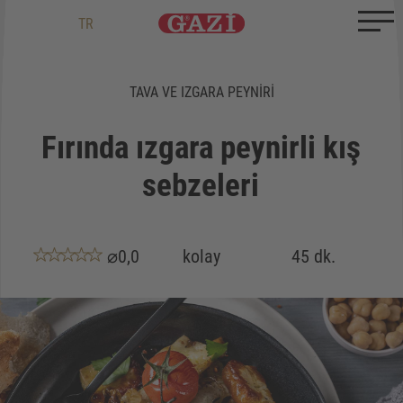
Zum Inhalt springen
Zum Ende springen
DE
EN
TR
TAVA VE IZGARA PEYNIRI
Fırında ızgara peynirli kış
sebzeleri
⌀0,0
kolay
45 dk.