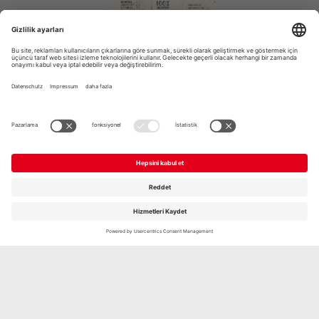
BIO GRILL- UND PFANNENKÄSE
NATUR, 2 X 80G
Şimdi keşfedin