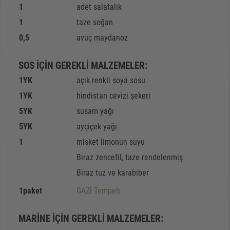
1
adet salatalık
1
taze soğan
0,5
avuç maydanoz
SOS IÇIN GEREKLI MALZEMELER:
1
YK
açık renkli soya sosu
1
YK
hindistan cevizi şekeri
5
YK
susam yağı
5
YK
ayçiçek yağı
1
misket limonun suyu
Biraz zencefil, taze rendelenmiş
Biraz tuz ve karabiber
1
paket
GAZİ Tempeh
MARINE IÇIN GEREKLI MALZEMELER: