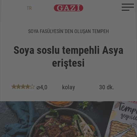
Zum Inhalt springen
Zum Ende springen
DE
EN
TR
SOYA FASÜLYESIN´DEN OLUŞAN TEMPEH
Soya soslu tempehli Asya
eriştesi
⌀4,0
kolay
30 dk.