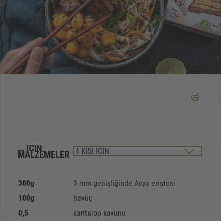
… IÇIN
MALZEMELER
300
g
3 mm genişliğinde Asya eriştesi
100
g
havuç
0,5
kantalop kavunu