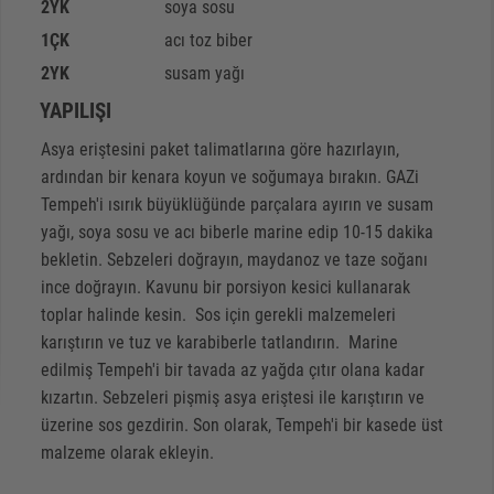
2
YK
soya sosu
1
ÇK
acı toz biber
2
YK
susam yağı
YAPILIŞI
Asya eriştesini paket talimatlarına göre hazırlayın,
ardından bir kenara koyun ve soğumaya bırakın. GAZi
Tempeh'i ısırık büyüklüğünde parçalara ayırın ve susam
yağı, soya sosu ve acı biberle marine edip 10-15 dakika
bekletin. Sebzeleri doğrayın, maydanoz ve taze soğanı
ince doğrayın. Kavunu bir porsiyon kesici kullanarak
toplar halinde kesin. Sos için gerekli malzemeleri
karıştırın ve tuz ve karabiberle tatlandırın. Marine
edilmiş Tempeh'i bir tavada az yağda çıtır olana kadar
kızartın. Sebzeleri pişmiş asya eriştesi ile karıştırın ve
üzerine sos gezdirin. Son olarak, Tempeh'i bir kasede üst
malzeme olarak ekleyin.