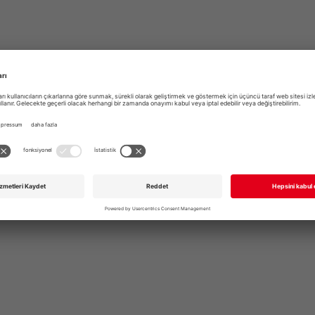
*PFLICHTFELD
Senden
GERNE AUCH DIREKT UNTER
+49 711 168 610
info@garmo.de