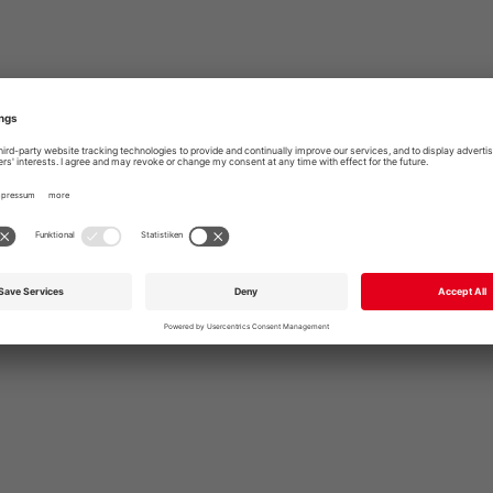
send
OR PLEASE CALL
+49 711 168 610
info@garmo.de